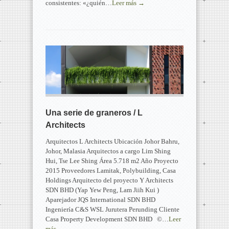
consistentes: «¿quién…
Leer más →
Una serie de graneros / L
Architects
Arquitectos L Architects Ubicación Johor Bahru,
Johor, Malasia Arquitectos a cargo Lim Shing
Hui, Tse Lee Shing Área 5.718 m2 Año Proyecto
2015 Proveedores Lamitak, Polybuilding, Casa
Holdings Arquitecto del proyecto Y Architects
SDN BHD (Yap Yew Peng, Lam Jiih Kui )
Aparejador JQS International SDN BHD
Ingeniería C&S WSL Jurutera Perunding Cliente
Casa Property Development SDN BHD ©…
Leer
más →