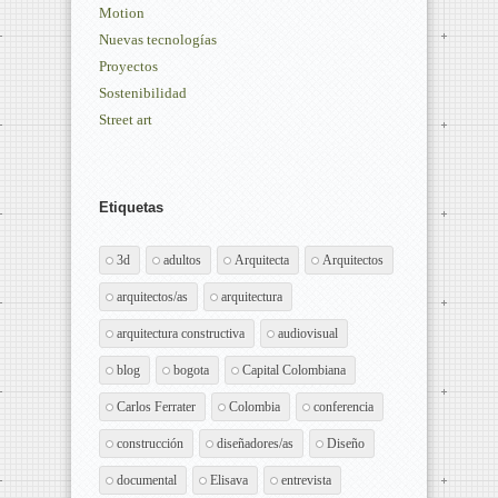
Motion
Nuevas tecnologías
Proyectos
Sostenibilidad
Street art
Etiquetas
3d
adultos
Arquitecta
Arquitectos
arquitectos/as
arquitectura
arquitectura constructiva
audiovisual
blog
bogota
Capital Colombiana
Carlos Ferrater
Colombia
conferencia
construcción
diseñadores/as
Diseño
documental
Elisava
entrevista