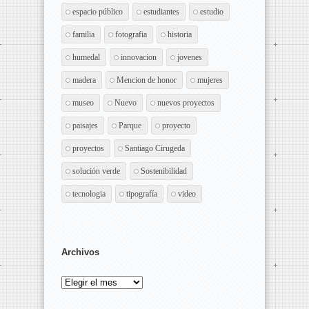
espacio público
estudiantes
estudio
familia
fotografia
historia
humedal
innovacion
jovenes
madera
Mencion de honor
mujeres
museo
Nuevo
nuevos proyectos
paisajes
Parque
proyecto
proyectos
Santiago Cirugeda
solución verde
Sostenibilidad
tecnologia
tipografía
video
Archivos
Archivos