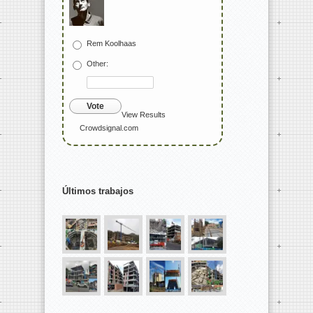
Rem Koolhaas
Other:
Vote
View Results
Crowdsignal.com
Últimos trabajos