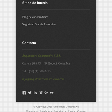
Sitios de interés
Blog de carlosmdíazv
Seguridad Star de Colombia
Contacto
Arquitectura Constructiva S.A.S.
Carrera 26 # 73 – 49, Bogotá, Colombia.
Tel: +(57) (1) 300-2775
info@arquitecturaconstructiva.com
Facebook
Twitter
LinkedIn
Vimeo
Google+
Flickr
© Copyright 2026
Arquitectura Constructiva
Nosotros
Portafolio
Servicios
Blog
Contacto