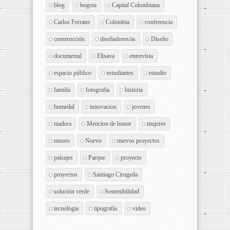
blog
bogota
Capital Colombiana
Carlos Ferrater
Colombia
conferencia
construcción
diseñadores/as
Diseño
documental
Elisava
entrevista
espacio público
estudiantes
estudio
familia
fotografia
historia
humedal
innovacion
jovenes
madera
Mencion de honor
mujeres
museo
Nuevo
nuevos proyectos
paisajes
Parque
proyecto
proyectos
Santiago Cirugeda
solución verde
Sostenibilidad
tecnologia
tipografía
video