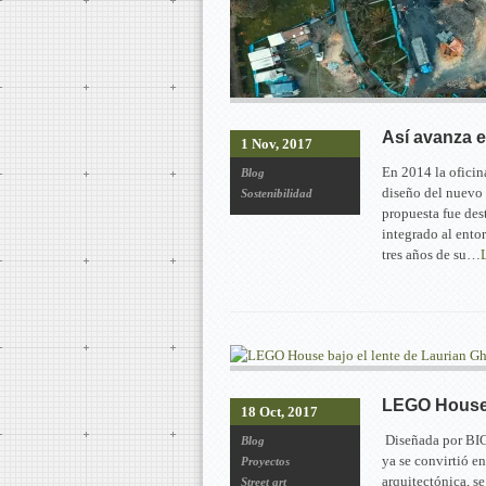
Así avanza e
1 Nov, 2017
En 2014 la oficin
Blog
diseño del nuevo
Sostenibilidad
propuesta fue des
integrado al ento
tres años de su…
LEGO House b
18 Oct, 2017
Diseñada por BIG
Blog
ya se convirtió e
Proyectos
arquitectónica, se
Street art