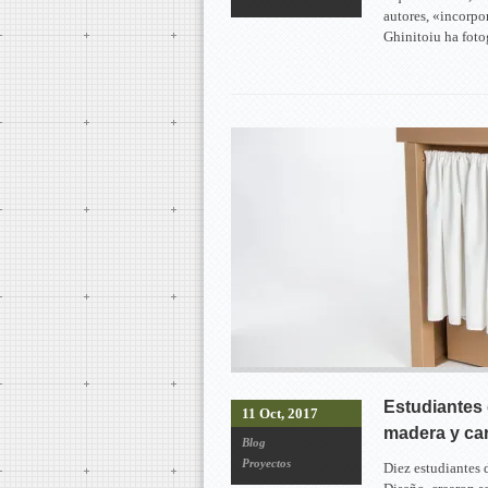
autores, «incorpo
Ghinitoiu ha fot
Estudiantes
11 Oct, 2017
madera y ca
Blog
Proyectos
Diez estudiantes 