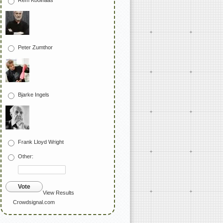
Rem Koolhaas
Peter Zumthor
Bjarke Ingels
Frank Lloyd Wright
Other:
Vote
View Results
Crowdsignal.com