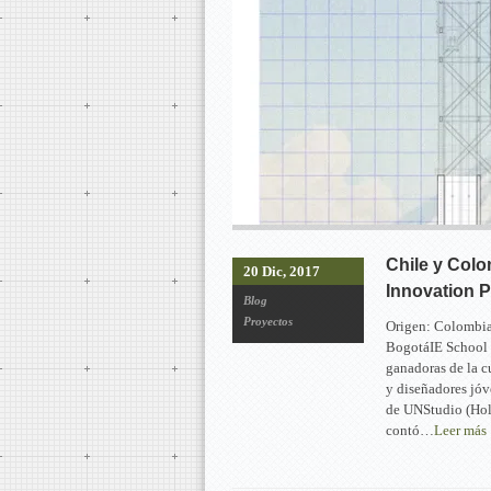
Chile y Colo
20 Dic, 2017
Innovation P
Blog
Proyectos
Origen: Colombia 
BogotáIE School o
ganadoras de la c
y diseñadores jóv
de UNStudio (Hol
contó…
Leer más