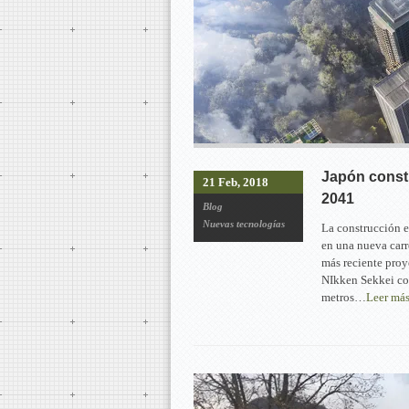
Japón constr
21 Feb, 2018
2041
Blog
Nuevas tecnologías
La construcción e
en una nueva carre
más reciente proy
NIkken Sekkei con
metros…
Leer má