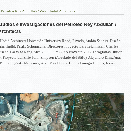
tudios e Investigaciones del Petróleo Rey Abdullah /
rchitects
 Hadid Architects Ubicación University Road, Riyadh, Arabia Saudita Diseño
aha Hadid, Patrik Schumacher Directores Proyecto Lars Teichmann, Charles
Diseño DaeWha Kang Área 70000.0 m2 Año Proyecto 2017 Fotografías Hufton
 Proyecto del Sitio John Simpson (Asociado del Sitio), Alejandro Diaz, Anas
Papeschi, Aritz Moriones, Ayca Vural Cutts, Carlos Parraga-Botero, Javier…