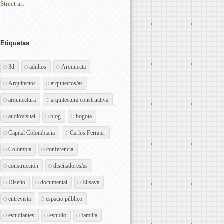
Street art
Etiquetas
3d
adultos
Arquitecta
Arquitectos
arquitectos/as
arquitectura
arquitectura constructiva
audiovisual
blog
bogota
Capital Colombiana
Carlos Ferrater
Colombia
conferencia
construcción
diseñadores/as
Diseño
documental
Elisava
entrevista
espacio público
estudiantes
estudio
familia