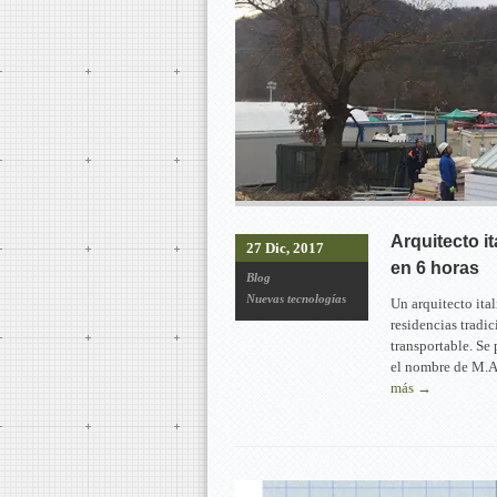
Arquitecto i
27 Dic, 2017
en 6 horas
Blog
Nuevas tecnologías
Un arquitecto ita
residencias tradi
transportable. Se
el nombre de M.A.
más →