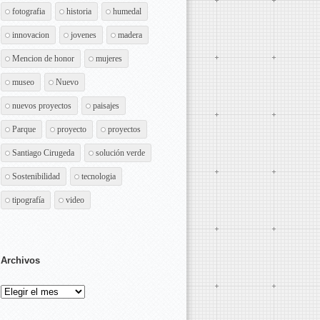
fotografia
historia
humedal
innovacion
jovenes
madera
Mencion de honor
mujeres
museo
Nuevo
nuevos proyectos
paisajes
Parque
proyecto
proyectos
Santiago Cirugeda
solución verde
Sostenibilidad
tecnologia
tipografía
video
Archivos
Archivos