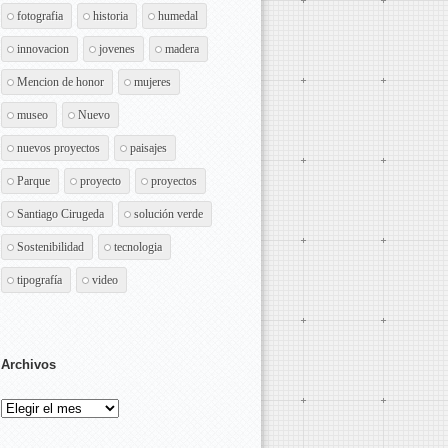
fotografia
historia
humedal
innovacion
jovenes
madera
Mencion de honor
mujeres
museo
Nuevo
nuevos proyectos
paisajes
Parque
proyecto
proyectos
Santiago Cirugeda
solución verde
Sostenibilidad
tecnologia
tipografía
video
Archivos
Archivos