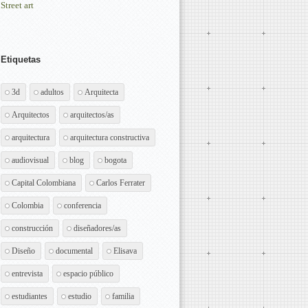
Street art
Etiquetas
3d
adultos
Arquitecta
Arquitectos
arquitectos/as
arquitectura
arquitectura constructiva
audiovisual
blog
bogota
Capital Colombiana
Carlos Ferrater
Colombia
conferencia
construcción
diseñadores/as
Diseño
documental
Elisava
entrevista
espacio público
estudiantes
estudio
familia