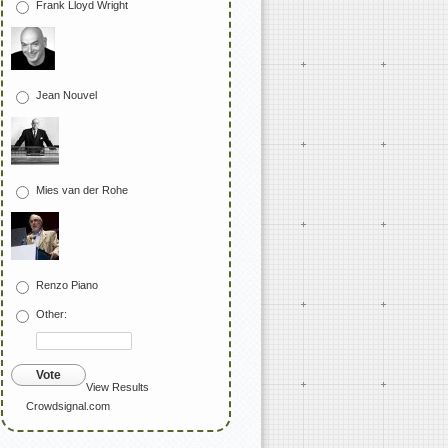
Frank Lloyd Wright
Jean Nouvel
Mies van der Rohe
Renzo Piano
Other:
Vote
View Results
Crowdsignal.com