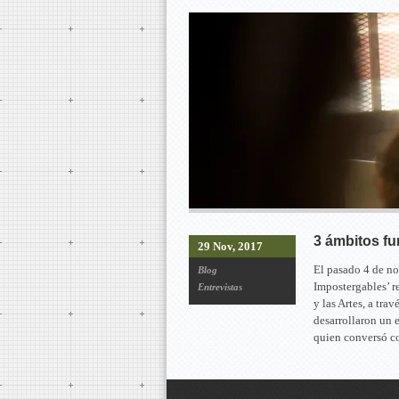
3 ámbitos fu
29 Nov, 2017
El pasado 4 de no
Blog
Impostergables’ r
Entrevistas
y las Artes, a tr
desarrollaron un 
quien conversó 