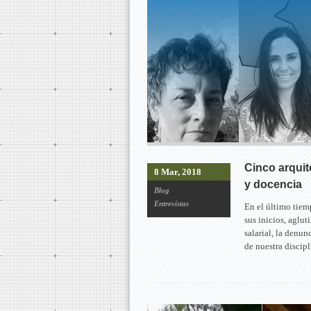
Cinco arquit
8 Mar, 2018
y docencia
Blog
Entrevistas
En el último tiem
sus inicios, aglut
salarial, la denu
de nuestra discipl