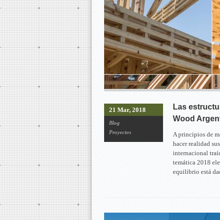
Las estructu
21 Mar, 2018
Wood Argent
Blog
Proyectos
A principios de m
hacer realidad su
internacional tr
temática 2018 el
equilibrio está d