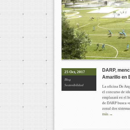
DARP, menci
25 Oct, 2017
Amarillo en
Blog
Sostenibilidad
La oficina De Arq
el concurso de id
emplazará en el 
de DARP busca «re
zonal dos sistem
más →