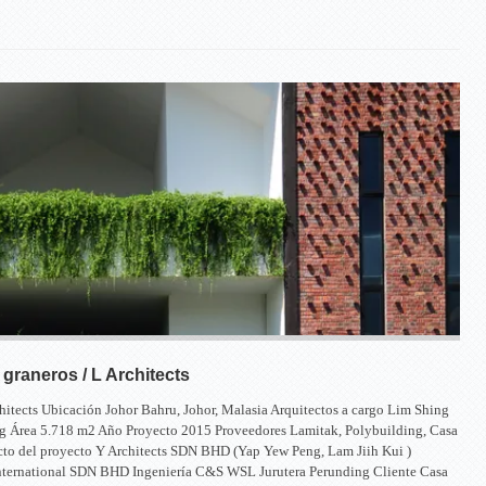
 graneros / L Architects
hitects Ubicación Johor Bahru, Johor, Malasia Arquitectos a cargo Lim Shing
ng Área 5.718 m2 Año Proyecto 2015 Proveedores Lamitak, Polybuilding, Casa
cto del proyecto Y Architects SDN BHD (Yap Yew Peng, Lam Jiih Kui )
nternational SDN BHD Ingeniería C&S WSL Jurutera Perunding Cliente Casa