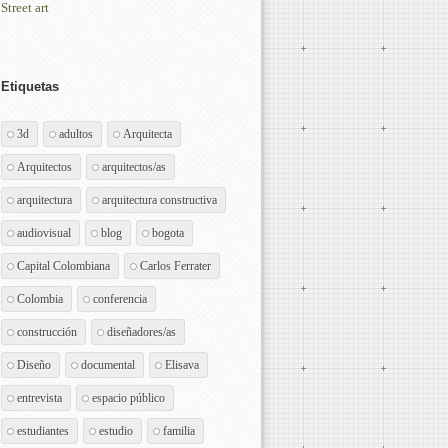
Street art
Etiquetas
3d
adultos
Arquitecta
Arquitectos
arquitectos/as
arquitectura
arquitectura constructiva
audiovisual
blog
bogota
Capital Colombiana
Carlos Ferrater
Colombia
conferencia
construcción
diseñadores/as
Diseño
documental
Elisava
entrevista
espacio público
estudiantes
estudio
familia