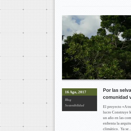
Por las selv
16 Ago, 2017
comunidad v
Blog
Sostenibilidad
El proyecto «A tr
lucro Construye I
un año en las com
enfrenta la arquit
climático. Ya se