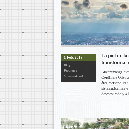
La piel de l
1 Feb, 2018
transformar 
Blog
Proyectos
Bucaramanga está 
Sostenibilidad
Cordillera Orient
área metropolitan
sistemáticamente 
desmesurado y a l