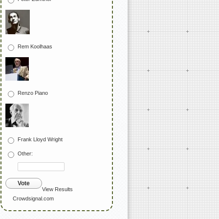
Rem Koolhaas
Renzo Piano
Frank Lloyd Wright
Other:
Vote
View Results
Crowdsignal.com