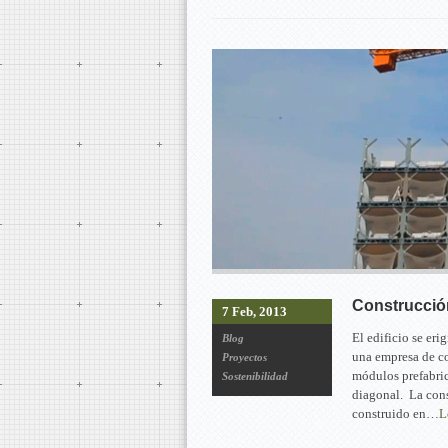
Construcción
7 Feb, 2013
El edificio se er
Blog
una empresa de co
Proyectos
módulos prefabric
Sostenibilidad
diagonal. La cons
construido en…
L