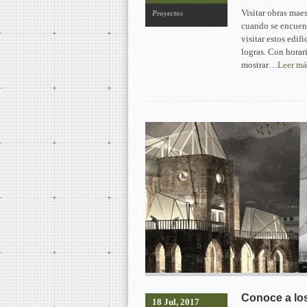
Visitar obras mae
Proyectos
cuando se encuent
visitar estos edif
logras. Con horari
mostrar…
Leer m
Conoce a lo
18 Jul, 2017