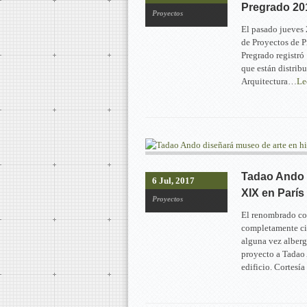
Pregrado 20
Proyectos
El pasado jueves 
de Proyectos de 
Pregrado registró
que están distrib
Arquitectura…
Le
Tadao Ando d
6 Jul, 2017
XIX en París
Proyectos
El renombrado col
completamente cir
alguna vez alberg
proyecto a Tadao
edificio. Cortesí