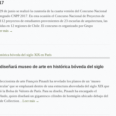
17
29 de junio se realizó la curatoría de la cuarta versión del Concurso Nacional
Pregrado CNPP 2017. En esta ocasión el Concurso Nacional de Proyectos de
 112 proyectos de estudiantes provenientes de 23 escuelas de arquitectura, las
uidas en 12 regiones de Chile. El concurso es organizado por Grupo
er más →
iseñará museo de arte en histórica bóveda del siglo
eccionista de arte François Pinault ha revelado los planos de un ‘museo
cular’ que se emplazará dentro de una estructura abovedada del siglo XIX que
ó la Bolsa de Valores de París. Para su diseño, Pinault ha encargado el
 Ando, quien diseñará un gigantesco cilindro de hormigón ubicado debajo del
a de Collection…
Leer más →