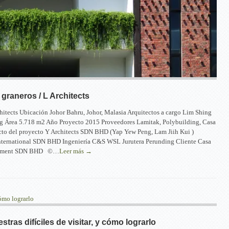
 graneros / L Architects
hitects Ubicación Johor Bahru, Johor, Malasia Arquitectos a cargo Lim Shing
ng Área 5.718 m2 Año Proyecto 2015 Proveedores Lamitak, Polybuilding, Casa
cto del proyecto Y Architects SDN BHD (Yap Yew Peng, Lam Jiih Kui )
nternational SDN BHD Ingeniería C&S WSL Jurutera Perunding Cliente Casa
opment SDN BHD ©…
Leer más →
tras difíciles de visitar, y cómo lograrlo