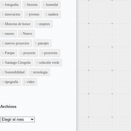
fotografia
historia
humedal
innovacion
jovenes
madera
Mencion de honor
mujeres
museo
Nuevo
nuevos proyectos
paisajes
Parque
proyecto
proyectos
Santiago Cirugeda
solución verde
Sostenibilidad
tecnologia
tipografía
video
Archivos
Archivos