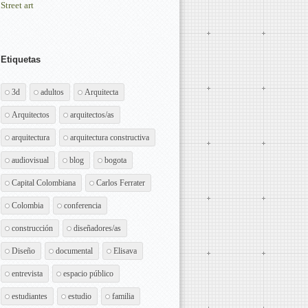
Street art
Etiquetas
3d
adultos
Arquitecta
Arquitectos
arquitectos/as
arquitectura
arquitectura constructiva
audiovisual
blog
bogota
Capital Colombiana
Carlos Ferrater
Colombia
conferencia
construcción
diseñadores/as
Diseño
documental
Elisava
entrevista
espacio público
estudiantes
estudio
familia