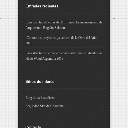
Entradas recientes
Estas son las 20 obras del III Premio Latinoamericano de
Arquitectura Rogelio Salmona
¡Conoce los proyectos ganadores de la Obra del Año
City U – Vivienda Multifamiliar
2018!
Las estructuras de madera construidas por estudiantes en
Hello Wood Argentina 2018
Sitios de interés
Universidad Konrad Lorenz –
Blog de carlosmdíazv
Dotacional
Seguridad Star de Colombia
Contacto