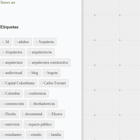
Street art
Etiquetas
3d
adultos
Arquitecta
Arquitectos
arquitectos/as
arquitectura
arquitectura constructiva
audiovisual
blog
bogota
Capital Colombiana
Carlos Ferrater
Colombia
conferencia
construcción
diseñadores/as
Diseño
documental
Elisava
entrevista
espacio público
estudiantes
estudio
familia