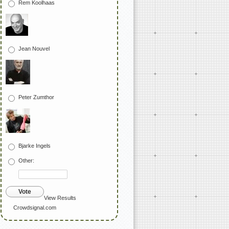
Rem Koolhaas
Jean Nouvel
Peter Zumthor
Bjarke Ingels
Other:
Vote
View Results
Crowdsignal.com