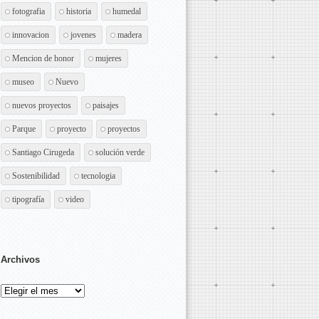
fotografia
historia
humedal
innovacion
jovenes
madera
Mencion de honor
mujeres
museo
Nuevo
nuevos proyectos
paisajes
Parque
proyecto
proyectos
Santiago Cirugeda
solución verde
Sostenibilidad
tecnologia
tipografía
video
Archivos
Archivos