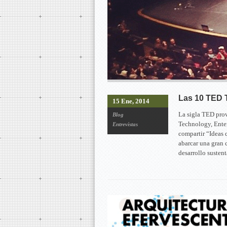
Las 10 TED T
15 Ene, 2014
La sigla TED prov
Blog
Technology, Enter
Entrevistas
compartir “Ideas 
abarcar una gran c
desarrollo susten