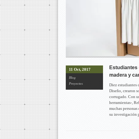
Estudiantes
11 Oct, 2017
madera y ca
Blog
Proyectos
Diez estudiantes 
Diseño, crearon s
corrugado. Con una
herramientas-, Reh
muchas personas 
su investigación