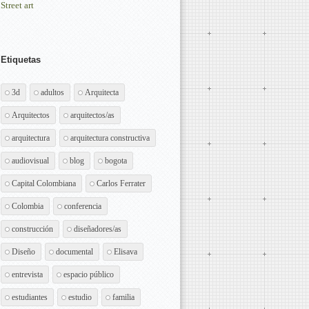
Street art
Etiquetas
3d
adultos
Arquitecta
Arquitectos
arquitectos/as
arquitectura
arquitectura constructiva
audiovisual
blog
bogota
Capital Colombiana
Carlos Ferrater
Colombia
conferencia
construcción
diseñadores/as
Diseño
documental
Elisava
entrevista
espacio público
estudiantes
estudio
familia