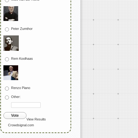
Peter Zumthor
Rem Koolhaas
Renzo Piano
Other:
Vote
View Results
Crowdsignal.com