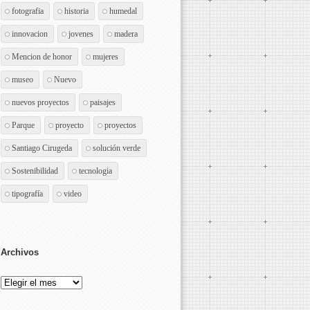
fotografia
historia
humedal
innovacion
jovenes
madera
Mencion de honor
mujeres
museo
Nuevo
nuevos proyectos
paisajes
Parque
proyecto
proyectos
Santiago Cirugeda
solución verde
Sostenibilidad
tecnologia
tipografía
video
Archivos
Archivos