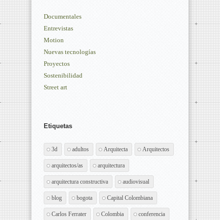
Documentales
Entrevistas
Motion
Nuevas tecnologías
Proyectos
Sostenibilidad
Street art
Etiquetas
3d
adultos
Arquitecta
Arquitectos
arquitectos/as
arquitectura
arquitectura constructiva
audiovisual
blog
bogota
Capital Colombiana
Carlos Ferrater
Colombia
conferencia