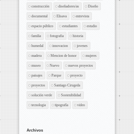
construcción
diseñadores/as
Diseño
documental
Elisava
entrevista
espacio público
estudiantes
estudio
familia
fotografia
historia
humedal
innovacion
jovenes
madera
Mencion de honor
mujeres
museo
Nuevo
nuevos proyectos
paisajes
Parque
proyecto
proyectos
Santiago Cirugeda
solución verde
Sostenibilidad
tecnologia
tipografía
video
Archivos