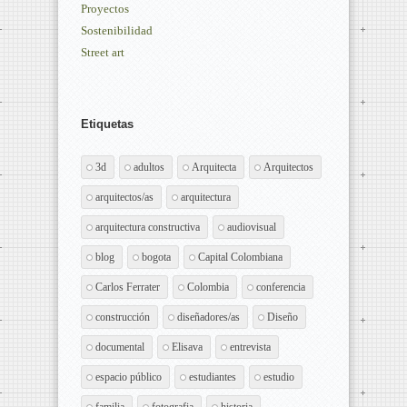
Proyectos
Sostenibilidad
Street art
Etiquetas
3d
adultos
Arquitecta
Arquitectos
arquitectos/as
arquitectura
arquitectura constructiva
audiovisual
blog
bogota
Capital Colombiana
Carlos Ferrater
Colombia
conferencia
construcción
diseñadores/as
Diseño
documental
Elisava
entrevista
espacio público
estudiantes
estudio
familia
fotografia
historia