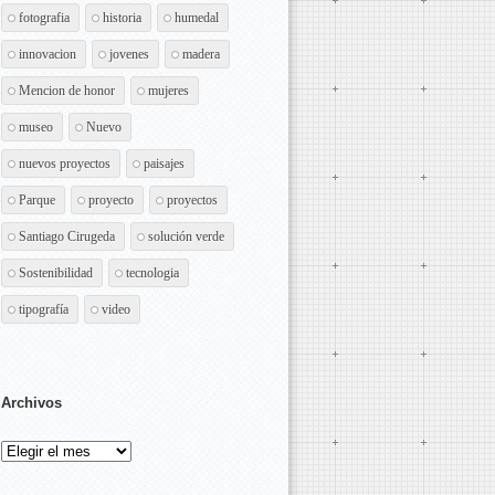
fotografia
historia
humedal
innovacion
jovenes
madera
Mencion de honor
mujeres
museo
Nuevo
nuevos proyectos
paisajes
Parque
proyecto
proyectos
Santiago Cirugeda
solución verde
Sostenibilidad
tecnologia
tipografía
video
Archivos
Archivos