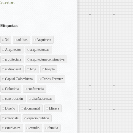
Street art
Etiquetas
3d
adultos
Arquitecta
Arquitectos
arquitectos/as
arquitectura
arquitectura constructiva
audiovisual
blog
bogota
Capital Colombiana
Carlos Ferrater
Colombia
conferencia
construcción
diseñadores/as
Diseño
documental
Elisava
entrevista
espacio público
estudiantes
estudio
familia