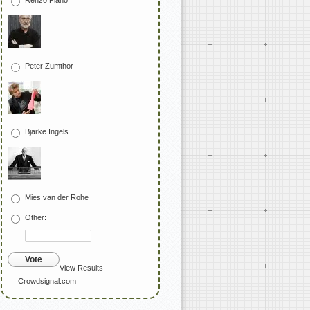
Renzo Piano
Peter Zumthor
Bjarke Ingels
Mies van der Rohe
Other:
Vote
View Results
Crowdsignal.com