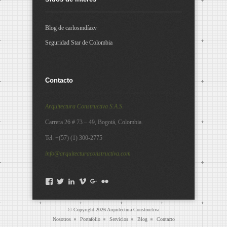
Blog de carlosmdíazv
Seguridad Star de Colombia
Contacto
Arquitectura Constructiva S.A.S.
Carrera 26 # 73 – 49, Bogotá, Colombia.
Tel: +(57) (1) 300-2775
info@arquitecturaconstructiva.com
Facebook
Twitter
LinkedIn
Vimeo
Google+
Flickr
© Copyright 2026
Arquitectura Constructiva
Nosotros
Portafolio
Servicios
Blog
Contacto