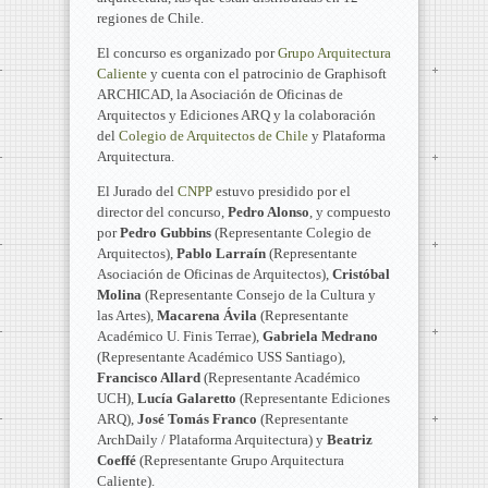
regiones de Chile.
El concurso es organizado por
Grupo Arquitectura
Caliente
y cuenta con el patrocinio de Graphisoft
ARCHICAD, la Asociación de Oficinas de
Arquitectos y Ediciones ARQ y la colaboración
del
Colegio de Arquitectos de Chile
y Plataforma
Arquitectura.
El Jurado del
CNPP
estuvo presidido por el
director del concurso,
Pedro Alonso
, y compuesto
por
Pedro Gubbins
(Representante Colegio de
Arquitectos),
Pablo Larraín
(Representante
Asociación de Oficinas de Arquitectos),
Cristóbal
Molina
(Representante Consejo de la Cultura y
las Artes),
Macarena Ávila
(Representante
Académico U. Finis Terrae),
Gabriela Medrano
(Representante Académico USS Santiago),
Francisco Allard
(Representante Académico
UCH),
Lucía Galaretto
(Representante Ediciones
ARQ),
José Tomás Franco
(Representante
ArchDaily / Plataforma Arquitectura) y
Beatriz
Coeffé
(Representante Grupo Arquitectura
Caliente).