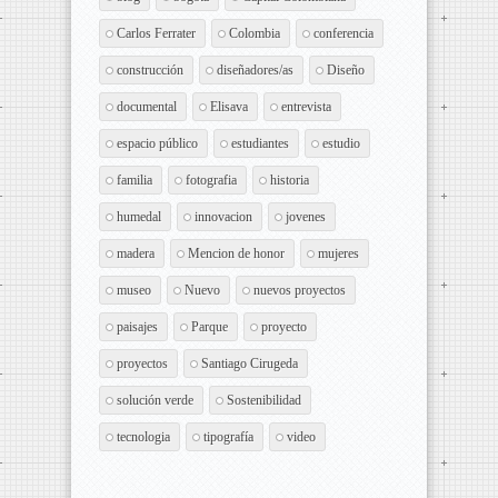
Carlos Ferrater
Colombia
conferencia
construcción
diseñadores/as
Diseño
documental
Elisava
entrevista
espacio público
estudiantes
estudio
familia
fotografia
historia
humedal
innovacion
jovenes
madera
Mencion de honor
mujeres
museo
Nuevo
nuevos proyectos
paisajes
Parque
proyecto
proyectos
Santiago Cirugeda
solución verde
Sostenibilidad
tecnologia
tipografía
video