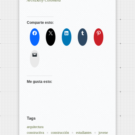
ArchDaily Colombia
Comparte esto:
Me gusta esto:
Tags
arquitectura 
constructiva
construcción
estudiantes
jovene