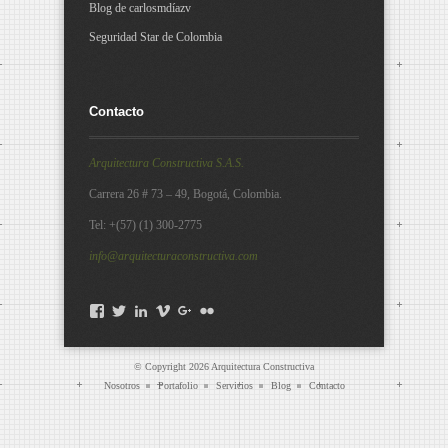
Blog de carlosmdíazv
Seguridad Star de Colombia
Contacto
Arquitectura Constructiva S.A.S.
Carrera 26 # 73 – 49, Bogotá, Colombia.
Tel: +(57) (1) 300-2775
info@arquitecturaconstructiva.com
Facebook
Twitter
LinkedIn
Vimeo
Google+
Flickr
© Copyright 2026
Arquitectura Constructiva
Nosotros
Portafolio
Servicios
Blog
Contacto