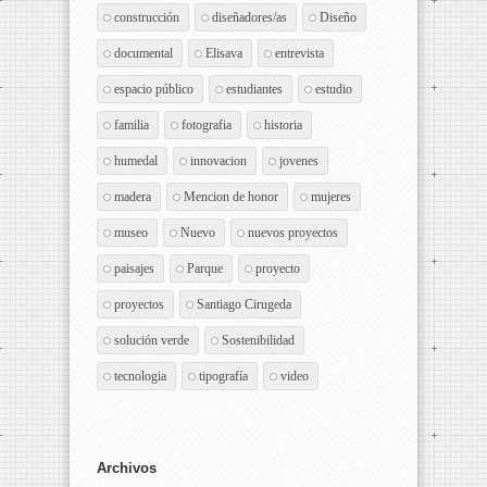
construcción
diseñadores/as
Diseño
documental
Elisava
entrevista
espacio público
estudiantes
estudio
familia
fotografia
historia
humedal
innovacion
jovenes
madera
Mencion de honor
mujeres
museo
Nuevo
nuevos proyectos
paisajes
Parque
proyecto
proyectos
Santiago Cirugeda
solución verde
Sostenibilidad
tecnologia
tipografía
video
Archivos