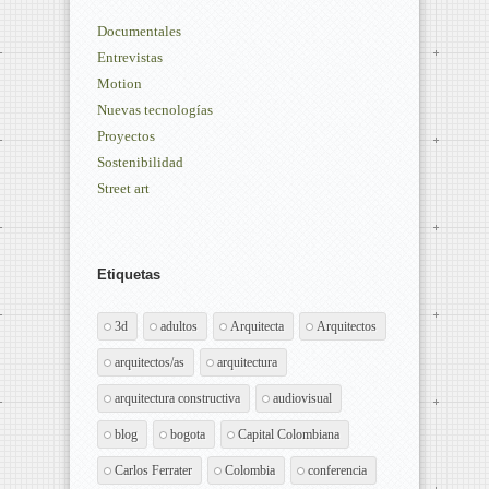
Documentales
Entrevistas
Motion
Nuevas tecnologías
Proyectos
Sostenibilidad
Street art
Etiquetas
3d
adultos
Arquitecta
Arquitectos
arquitectos/as
arquitectura
arquitectura constructiva
audiovisual
blog
bogota
Capital Colombiana
Carlos Ferrater
Colombia
conferencia