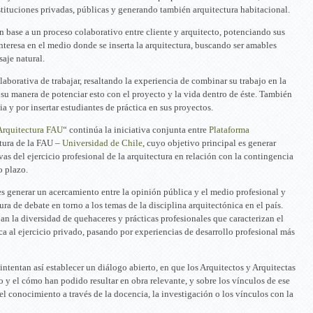
nstituciones privadas, públicas y generando también arquitectura habitacional.
en base a un proceso colaborativo entre cliente y arquitecto, potenciando sus
interesa en el medio donde se inserta la arquitectura, buscando ser amables
aje natural.
aborativa de trabajar, resaltando la experiencia de combinar su trabajo en la
 su manera de potenciar esto con el proyecto y la vida dentro de éste. También
a y por insertar estudiantes de práctica en sus proyectos.
Arquitectura FAU
“ continúa la iniciativa conjunta entre
Plataforma
tura de la FAU –
Universidad de Chile
, cuyo objetivo principal es generar
vas del ejercicio profesional de la arquitectura en relación con la contingencia
o plazo.
es generar un acercamiento entre la opinión pública y el medio profesional y
tura de debate en torno a los temas de la disciplina arquitectónica en el país.
jan la diversidad de quehaceres y prácticas profesionales que caracterizan el
ca al ejercicio privado, pasando por experiencias de desarrollo profesional más
tentan así establecer un diálogo abierto, en que los Arquitectos y Arquitectas
y el cómo han podido resultar en obra relevante, y sobre los vínculos de ese
el conocimiento a través de la docencia, la investigación o los vínculos con la