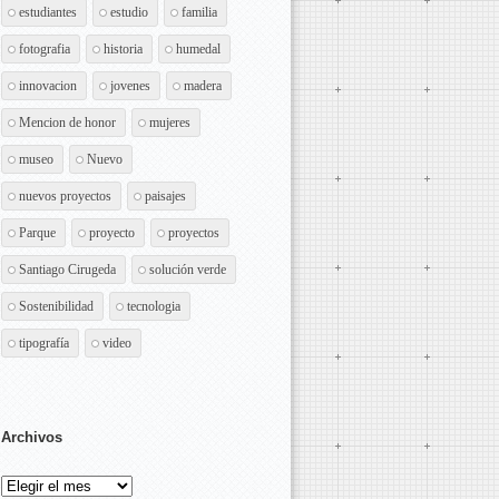
estudiantes
estudio
familia
fotografia
historia
humedal
innovacion
jovenes
madera
Mencion de honor
mujeres
museo
Nuevo
nuevos proyectos
paisajes
Parque
proyecto
proyectos
Santiago Cirugeda
solución verde
Sostenibilidad
tecnologia
tipografía
video
Archivos
Archivos