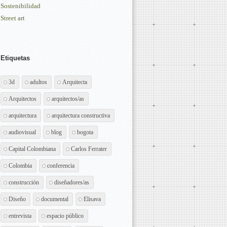
Sostenibilidad
Street art
Etiquetas
3d
adultos
Arquitecta
Arquitectos
arquitectos/as
arquitectura
arquitectura constructiva
audiovisual
blog
bogota
Capital Colombiana
Carlos Ferrater
Colombia
conferencia
construcción
diseñadores/as
Diseño
documental
Elisava
entrevista
espacio público