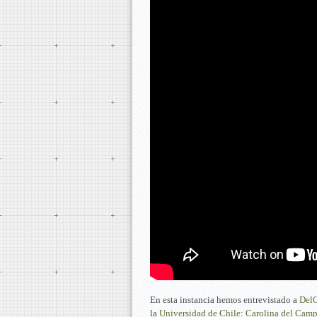
En esta instancia hemos entrevistado a
DelC
la
Universidad de Chile
:
Carolina del Cam