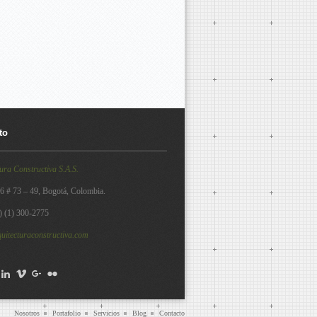
to
ura Constructiva S.A.S.
26 # 73 – 49, Bogotá, Colombia.
7) (1) 300-2775
uitecturaconstructiva.com
ebook
witter
LinkedIn
Vimeo
Google+
Flickr
Nosotros
Portafolio
Servicios
Blog
Contacto