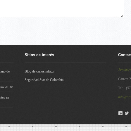
Sitios de interés
Contac
Arquitect
cano de
Blog de carlosmdíazv
Carrera 
Seguridad Star de Colombia
Año 2018!
Tel: +(5
info@arq
ntes en
Fac
T