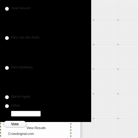
Jean Nouvel
Mies van der Rohe
Rem Koolhaas
Bjarke Ingels
Other:
Vote
View Results
Crowdsignal.com