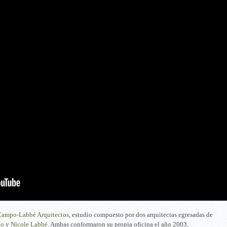
ampo-Labbé Arquitectos
, estudio compuesto por dos arquitectas egresadas de
po
y
Nicole Labbé
. Ambas conformaron su propia oficina el año 2003,