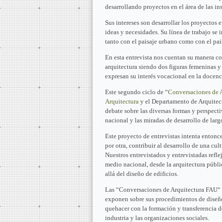
desarrollando proyectos en el área de las i
Sus intereses son desarrollar los proyectos 
ideas y necesidades. Su línea de trabajo se 
tanto con el paisaje urbano como con el pais
En esta entrevista nos cuentan su manera col
arquitectura siendo dos figuras femeninas y
expresan su interés vocacional en la docenci
Este segundo ciclo de “
Conversaciones de 
Arquitectura
y el Departamento de Arquitec
debate sobre las diversas formas y perspecti
nacional y las miradas de desarrollo de larg
Este proyecto de entrevistas intenta entonc
por otra, contribuir al desarrollo de una cul
Nuestros entrevistados y entrevistadas refle
medio nacional, desde la arquitectura públi
allá del diseño de edificios.
Las “Conversaciones de Arquitectura FAU“ in
exponen sobre sus procedimientos de diseño 
quehacer con la formación y transferencia d
industria y las organizaciones sociales.